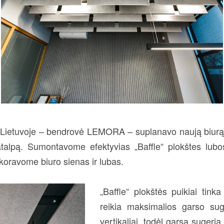
Lietuvoje – bendrovė LEMORA – suplanavo naują biurą 
talpą. Sumontavome efektyvias „Baffle“ plokštes lub
koravome biuro sienas ir lubas.
„Baffle“ plokštės puikiai tin
reikia maksimalios garso sug
vertikaliai, todėl garsą sugeria