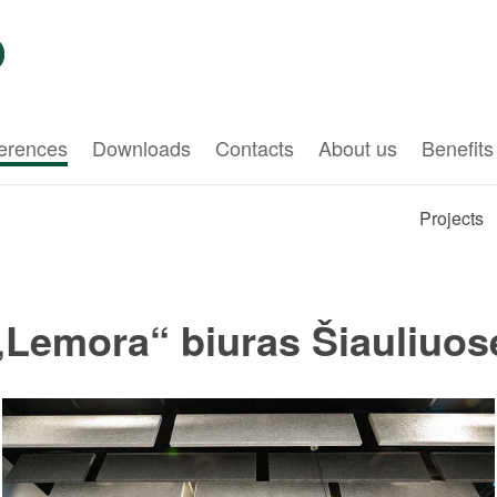
erences
Downloads
Contacts
About us
Benefits
Projects
„Lemora“ biuras Šiauliuos