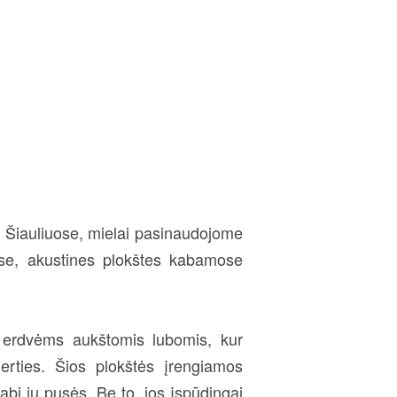
Šiauliuose, mielai pasinaudojome
ose, akustines plokštes kabamose
ka erdvėms aukštomis lubomis, kur
erties. Šios plokštės įrengiamos
 abi jų pusės. Be to, jos įspūdingai