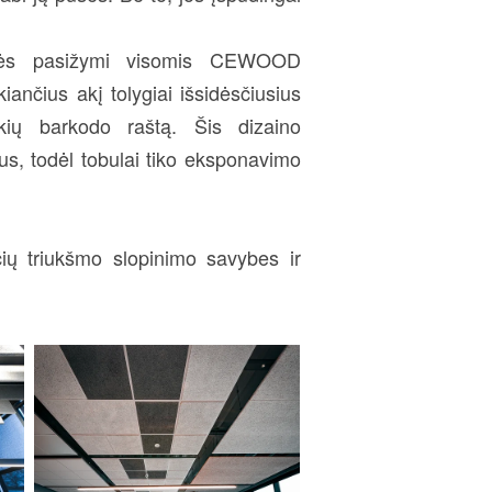
štės pasižymi visomis CEWOOD
kiančius akį tolygiai išsidėsčiusius
ekių barkodo raštą. Šis dizaino
us, todėl tobulai tiko eksponavimo
ų triukšmo slopinimo savybes ir