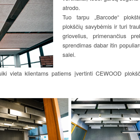
atrodo.
Tuo tarpu „Barcode“ plok
plokščių savybėmis ir turi trau
griovelius, primenančius pr
sprendimas dabar itin populiar
salei.
i vieta klientams patiems įvertinti CEWOOD plokšči