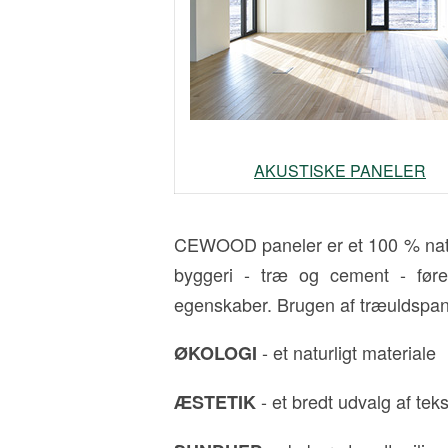
AKUSTISKE PANELER
CEWOOD paneler er et 100 % naturl
byggeri - træ og cement - før
egenskaber. Brugen af træuldspane
- et naturligt materiale
ØKOLOGI
- et bredt udvalg af tek
ÆSTETIK