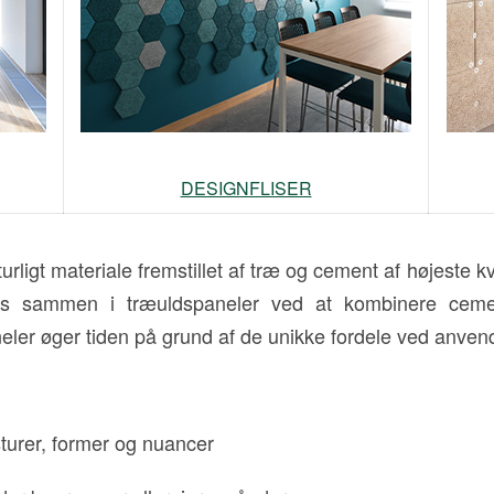
DESIGNFLISER
igt materiale fremstillet af træ og cement af højeste k
es sammen i træuldspaneler ved at kombinere cemen
ler øger tiden på grund af de unikke fordele ved anvend
sturer, former og nuancer