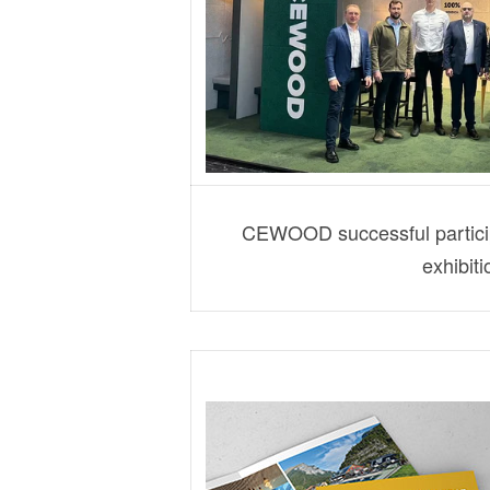
CEWOOD successful particip
exhibiti