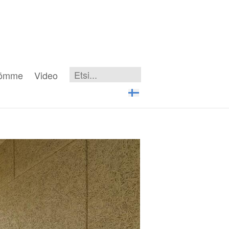
iömme
Video