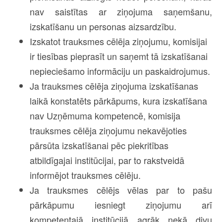
nav saistītas ar ziņojuma saņemšanu,
izskatīšanu un personas aizsardzību.
Izskatot trauksmes cēlēja ziņojumu, komisijai
ir tiesības pieprasīt un saņemt tā izskatīšanai
nepieciešamo informāciju un paskaidrojumus.
Ja trauksmes cēlēja ziņojuma izskatīšanas
laikā konstatēts pārkāpums, kura izskatīšana
nav Uzņēmuma kompetencē, komisija
trauksmes cēlēja ziņojumu nekavējoties
pārsūta izskatīšanai pēc piekritības
atbildīgajai institūcijai, par to rakstveidā
informējot trauksmes cēlēju.
Ja trauksmes cēlējs vēlas par to pašu
pārkāpumu iesniegt ziņojumu arī
kompetentajā institūcijā agrāk nekā divu