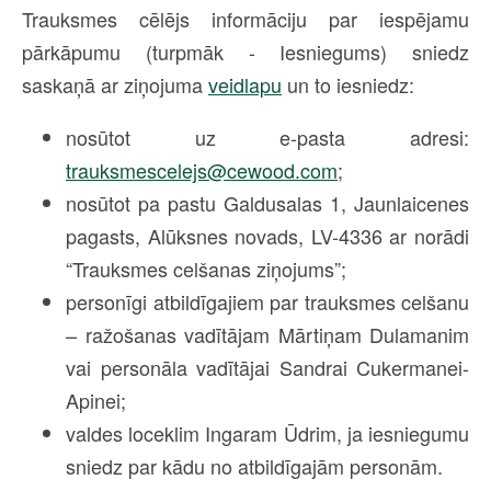
Trauksmes cēlējs informāciju par iespējamu
pārkāpumu (turpmāk - Iesniegums) sniedz
saskaņā ar ziņojuma
veidlapu
un to iesniedz:
nosūtot uz e-pasta adresi:
trauksmescelejs@cewood.com
;
nosūtot pa pastu Galdusalas 1, Jaunlaicenes
pagasts, Alūksnes novads, LV-4336 ar norādi
“Trauksmes celšanas ziņojums”;
personīgi atbildīgajiem par trauksmes celšanu
– ražošanas vadītājam Mārtiņam Dulamanim
vai personāla vadītājai Sandrai Cukermanei-
Apinei;
valdes loceklim Ingaram Ūdrim, ja iesniegumu
sniedz par kādu no atbildīgajām personām.