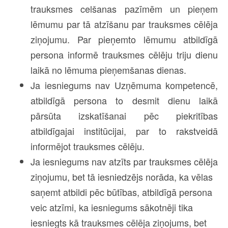
trauksmes celšanas pazīmēm un pieņem
lēmumu par tā atzīšanu par trauksmes cēlēja
ziņojumu. Par pieņemto lēmumu atbildīgā
persona informē trauksmes cēlēju triju dienu
laikā no lēmuma pieņemšanas dienas.
Ja iesniegums nav Uzņēmuma kompetencē,
atbildīgā persona to desmit dienu laikā
pārsūta izskatīšanai pēc piekritības
atbildīgajai institūcijai, par to rakstveidā
informējot trauksmes cēlēju.
Ja iesniegums nav atzīts par trauksmes cēlēja
ziņojumu, bet tā iesniedzējs norāda, ka
vēlas
saņemt atbildi pēc būtības, atbildīgā persona
veic atzīmi, ka iesniegums sākotnēji tika
iesniegts kā trauksmes cēlēja ziņojums, bet