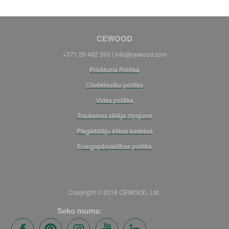
CEWOOD
+371 29 462 393 | info@cewood.com
Privātuma Politika
Cilvēktiesību politika
Vides politika
Trauksmes cēlēja ziņojums
Piegādātāju ētikas kodekss
Energopārvaldības politika
Copyright © 2018 CEWOOD, Ltd.
Seko mums: