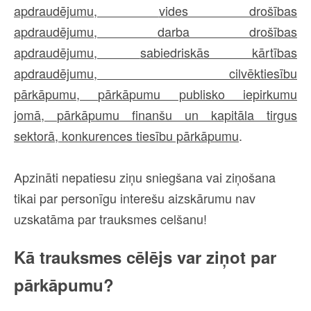
apdraudējumu,
vides drošības
apdraudējumu,
darba drošības
apdraudējumu,
sabiedriskās kārtības
apdraudējumu,
cilvēktiesību
pārkāpumu,
pārkāpumu publisko iepirkumu
jomā,
pārkāpumu finanšu un kapitāla tirgus
sektorā,
konkurences tiesību pārkāpumu
.
Apzināti nepatiesu ziņu sniegšana vai ziņošana
tikai par personīgu interešu aizskārumu nav
uzskatāma par trauksmes celšanu!
Kā trauksmes cēlējs var ziņot par
pārkāpumu?