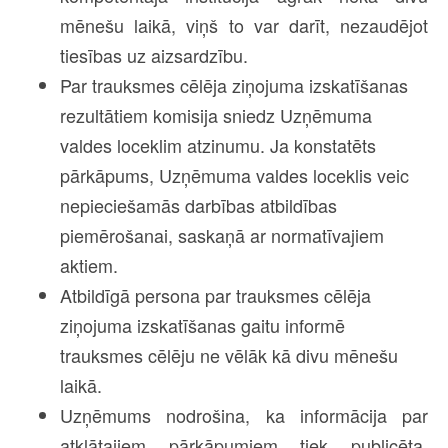
mēnešu laikā, viņš to var darīt, nezaudējot
tiesības uz aizsardzību.
Par trauksmes cēlēja ziņojuma izskatīšanas
rezultātiem komisija sniedz Uzņēmuma
valdes loceklim atzinumu. Ja konstatēts
pārkāpums, Uzņēmuma valdes loceklis veic
nepieciešamās darbības atbildības
piemērošanai, saskaņā ar normatīvajiem
aktiem.
Atbildīgā persona par trauksmes cēlēja
ziņojuma izskatīšanas gaitu informē
trauksmes cēlēju ne vēlāk kā divu mēnešu
laikā.
Uzņēmums nodrošina, ka informācija par
atklātajiem pārkāpumiem tiek publicēta,