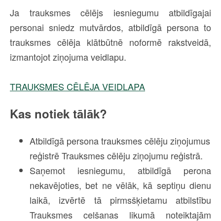
Ja trauksmes cēlējs iesniegumu atbildīgajai
personai sniedz mutvārdos, atbildīgā persona to
trauksmes cēlēja klātbūtnē noformē rakstveidā,
izmantojot ziņojuma veidlapu.
TRAUKSMES CĒLĒJA VEIDLAPA
Kas notiek tālāk?
Atbildīgā persona trauksmes cēlēju ziņojumus
reģistrē Trauksmes cēlēju ziņojumu reģistrā.
Saņemot iesniegumu, atbildīgā perona
nekavējoties, bet ne vēlāk, kā septiņu dienu
laikā, izvērtē tā pirmsšķietamu atbilstību
Trauksmes celšanas likumā noteiktajām