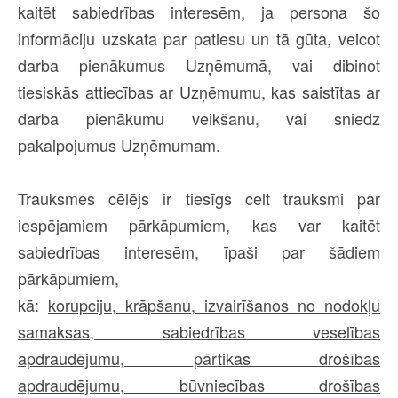
kaitēt sabiedrības interesēm, ja persona šo
informāciju uzskata par patiesu un tā gūta, veicot
darba pienākumus Uzņēmumā, vai dibinot
tiesiskās attiecības ar Uzņēmumu, kas saistītas ar
darba pienākumu veikšanu, vai sniedz
pakalpojumus Uzņēmumam.
Trauksmes cēlējs ir tiesīgs celt trauksmi par
iespējamiem pārkāpumiem, kas var kaitēt
sabiedrības interesēm, īpaši par šādiem
pārkāpumiem,
kā:
korupciju,
krāpšanu,
izvairīšanos no nodokļu
samaksas,
sabiedrības veselības
apdraudējumu,
pārtikas drošības
apdraudējumu,
būvniecības drošības