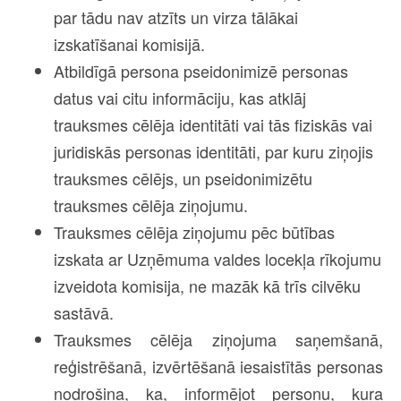
par tādu nav atzīts un virza tālākai
izskatīšanai komisijā.
Atbildīgā persona pseidonimizē personas
datus vai citu informāciju, kas atklāj
trauksmes cēlēja identitāti vai tās fiziskās vai
juridiskās personas identitāti, par kuru ziņojis
trauksmes cēlējs, un pseidonimizētu
trauksmes cēlēja ziņojumu.
Trauksmes cēlēja ziņojumu pēc būtības
izskata ar Uzņēmuma valdes locekļa rīkojumu
izveidota komisija, ne mazāk kā trīs cilvēku
sastāvā.
Trauksmes cēlēja ziņojuma saņemšanā,
reģistrēšanā, izvērtēšanā iesaistītās personas
nodrošina, ka, informējot personu, kura