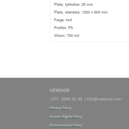
Plate, tykkelse: 25 mm
Plate, størrelse: 1200 x 600 mm
Farge: hvit
Profiler: P5
Volum: 700 m2
CEWOOD
+371 2646 00 46 |
info@cewood.com
Privacy Policy
Human Rights Policy
Environmental Policy