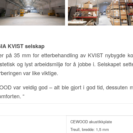
SIA KVIST selskap
r på 35 mm for etterbehandling av KVIST nybygde ko
tetisk og lyst arbeidsmiljø for å jobbe i. Selskapet sett
beringen var like viktige.
 var veldig god – alt ble gjort i god tid, dessuten mate
omforten. “
CEWOOD akustikkplate
Treull, bredde: 1,5 mm