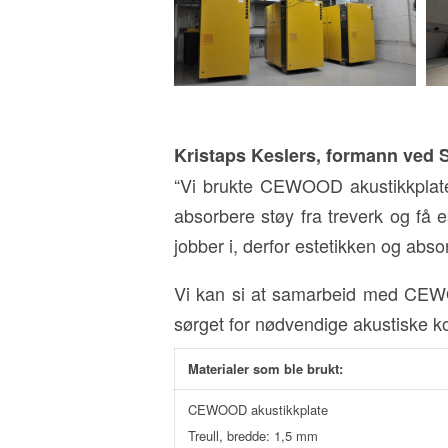
Kristaps Keslers, formann ved 
“Vi brukte CEWOOD akustikkplate
absorbere støy fra treverk og få es
jobber i, derfor estetikken og absor
Vi kan si at samarbeid med CEWOOD
sørget for nødvendige akustiske k
Materialer som ble brukt:
CEWOOD akustikkplate
Treull, bredde: 1,5 mm