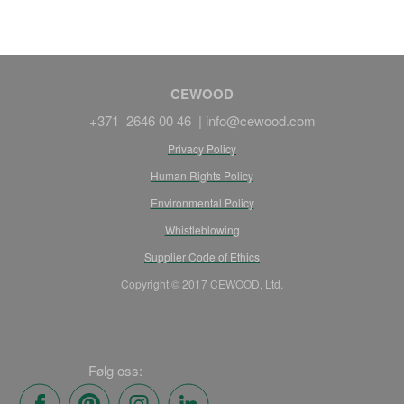
CEWOOD
+371 2646 00 46 |
info@cewood.com
Privacy Policy
Human Rights Policy
Environmental Policy
Whistleblowing
Supplier Code of Ethics
Copyright © 2017 CEWOOD, Ltd.
Følg oss: