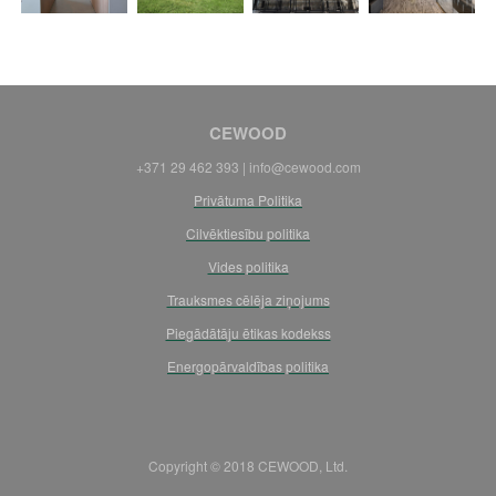
CEWOOD
+371 29 462 393 | info@cewood.com
Privātuma Politika
Cilvēktiesību politika
Vides politika
Trauksmes cēlēja ziņojums
Piegādātāju ētikas kodekss
Energopārvaldības politika
Copyright © 2018 CEWOOD, Ltd.