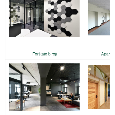
Forštate biroji
Aparta