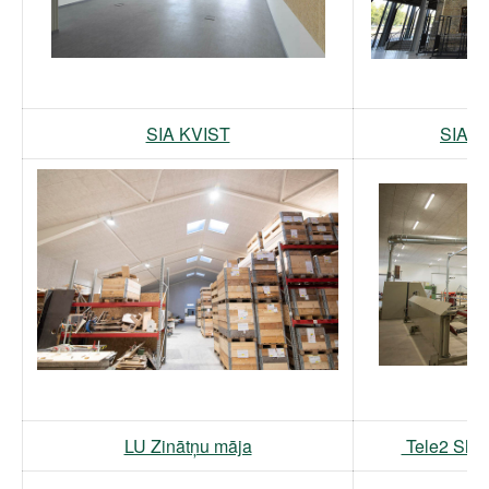
SIA KVIST
SIA S
LU Zinātņu māja
Tele2 Shar