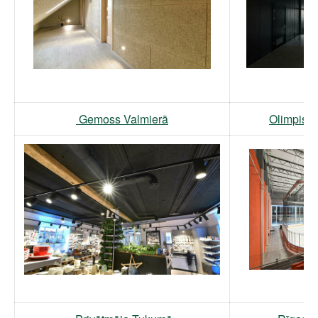
Gemoss Valmierā
Olimpiska