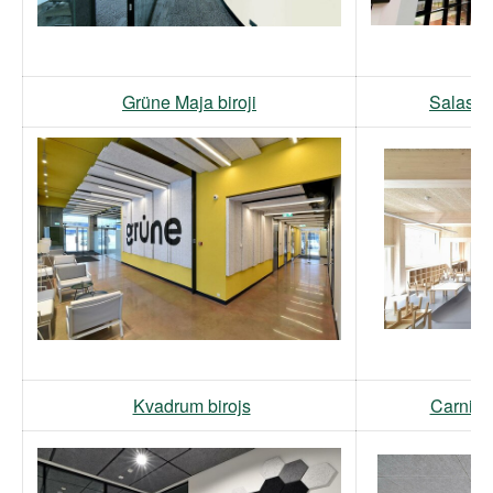
Grüne Maja biroji
Salaspil
Kvadrum birojs
Carnika