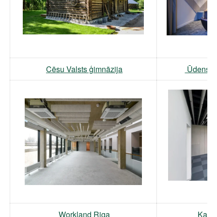
Cēsu Valsts ģimnāzija
Ūdens te
Workland Riga
Kauņa