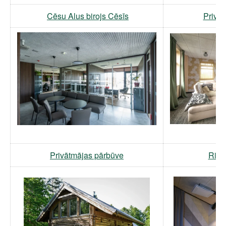
Cēsu Alus birojs Cēsīs
Privā
Privātmājas pārbūve
Riga