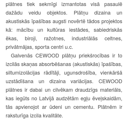
plātnes tiek sekmīgi izmantotas visā pasaulē
dažādu veidu objektos. Plātņu dizaina un
akustiskās īpašības augsti novērtē tādos projektos
kā: mācību un kultūras iestādes, sabiedriskās
ēkas, biroji, ražotnes, industriālās celtnes,
privātmājas, sporta centri u.c.
Galvenās CEWOOD plātņu priekšrocības ir to
izcilās skaņas absorbēšanas (akustiskās) īpašības,
siltumizolācijas rādītāji, ugunsdrošība, vienkāršā
uzstādīšana un dizaina variācijas. CEWOOD
plātnes ir dabai un cilvēkam draudzīgs materiāls,
kas iegūts no Latvijā audzētām egļu ēveļskaidām,
tās apvienojot ar ūdeni un cementu. Plātnēm ir
raksturīga izcila kvalitāte.