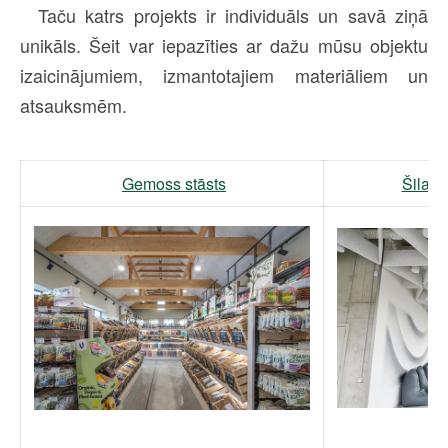
Taču katrs projekts ir individuāls un savā ziņā
unikāls. Šeit var iepazīties ar dažu mūsu objektu
izaicinājumiem, izmantotajiem materiāliem un
atsauksmēm.
Gemoss stāsts
Šilaiņ